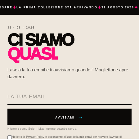
✦
✦
✦
SSARE
LA PRIMA COLLEZIONE STA ARRIVANDO
31 AGOSTO 2026
31 · 08 · 2026
CI SIAMO
QUASI.
Lascia la tua email e ti avvisiamo quando il Magliettone apre
davvero.
La tua email
→
AVVISAMI
Niente spam. Solo il Magliettone quando serve.
Ho letto la
Privacy Policy
e acconsento all’uso della mia email per ricevere l’avviso di